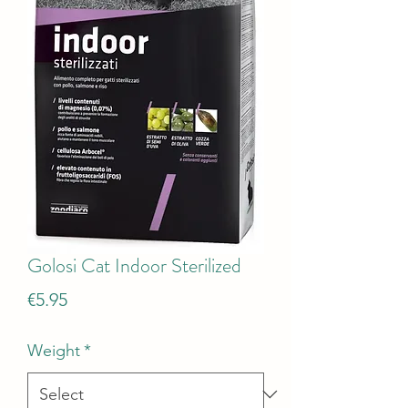
Golosi Cat Indoor Sterilized
Price
€5.95
Weight
*